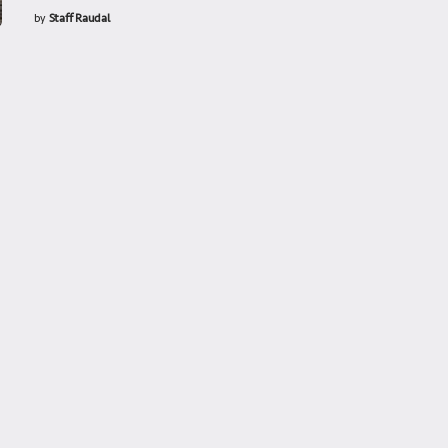
by
Staff Raudal