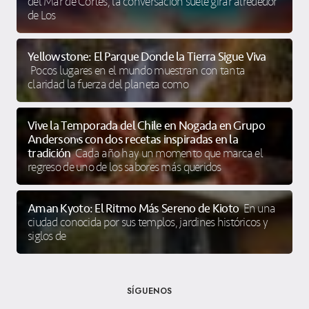
del Mar de Cortés, la conversación suele girar alrededor
de Los
Yellowstone: El Parque Donde la Tierra Sigue Viva
Pocos lugares en el mundo muestran con tanta
claridad la fuerza del planeta como
Vive la Temporada del Chile en Nogada en Grupo
Anderson’s con dos recetas inspiradas en la
tradición
Cada año hay un momento que marca el
regreso de uno de los sabores más queridos
Aman Kyoto: El Ritmo Más Sereno de Kioto
En una
ciudad conocida por sus templos, jardines históricos y
siglos de
SÍGUENOS