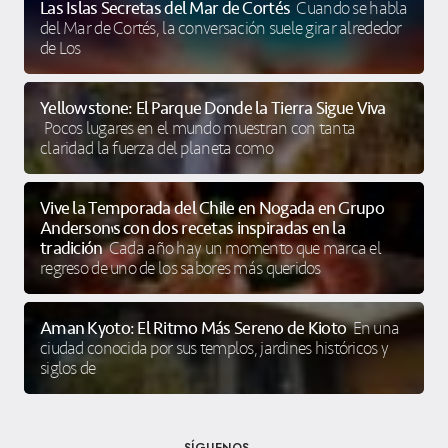
Las Islas Secretas del Mar de Cortés
Cuando se habla
del Mar de Cortés, la conversación suele girar alrededor
de Los
Yellowstone: El Parque Donde la Tierra Sigue Viva
Pocos lugares en el mundo muestran con tanta
claridad la fuerza del planeta como
Vive la Temporada del Chile en Nogada en Grupo
Anderson’s con dos recetas inspiradas en la
tradición
Cada año hay un momento que marca el
regreso de uno de los sabores más queridos
Aman Kyoto: El Ritmo Más Sereno de Kioto
En una
ciudad conocida por sus templos, jardines históricos y
siglos de
SÍGUENOS