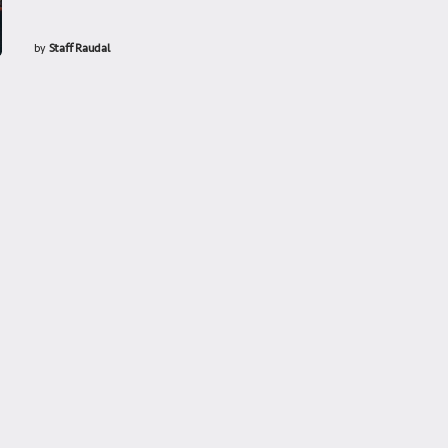
by
Staff Raudal