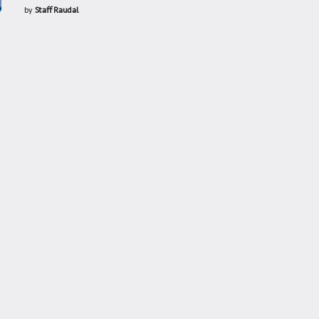
by
Staff Raudal