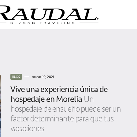
marzo 10, 2021
BLOG
Vive una experiencia única de
hospedaje en Morelia
Un
hospedaje de ensueño puede ser un
factor determinante para que tus
vacaciones