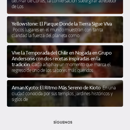
del Mar de Cortés, la conversación suele girar alrededor
de Los
Yellowstone: El Parque Donde la Tierra Sigue Viva
Pocos lugares en el mundo muestran con tanta
claridad la fuerza del planeta como
Vive la Temporada del Chile en Nogada en Grupo
Anderson’s con dos recetas inspiradas en la
tradición
Cada año hay un momento que marca el
regreso de uno de los sabores más queridos
Aman Kyoto: El Ritmo Más Sereno de Kioto
En una
ciudad conocida por sus templos, jardines históricos y
siglos de
SÍGUENOS