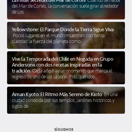
Las Islas Secretas del Mar de Cortés
Cuando se habla
del Mar de Cortés, la conversación suele girar alrededor
de Los
Yellowstone: El Parque Donde la Tierra Sigue Viva
Pocos lugares en el mundo muestran con tanta
claridad la fuerza del planeta como
Vive la Temporada del Chile en Nogada en Grupo
Anderson’s con dos recetas inspiradas en la
tradición
Cada año hay un momento que marca el
regreso de uno de los sabores más queridos
Aman Kyoto: El Ritmo Más Sereno de Kioto
En una
ciudad conocida por sus templos, jardines históricos y
siglos de
SÍGUENOS