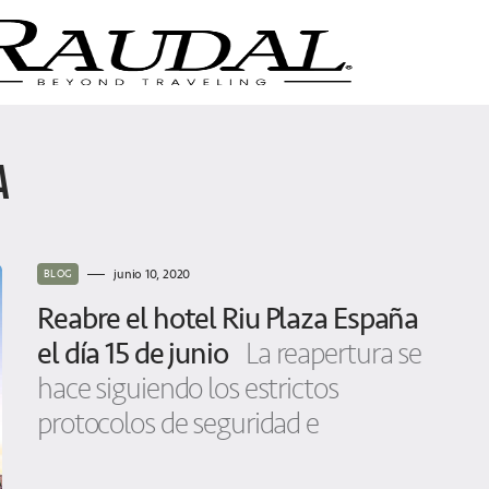
A
junio 10, 2020
BLOG
Reabre el hotel Riu Plaza España
el día 15 de junio
La reapertura se
hace siguiendo los estrictos
protocolos de seguridad e