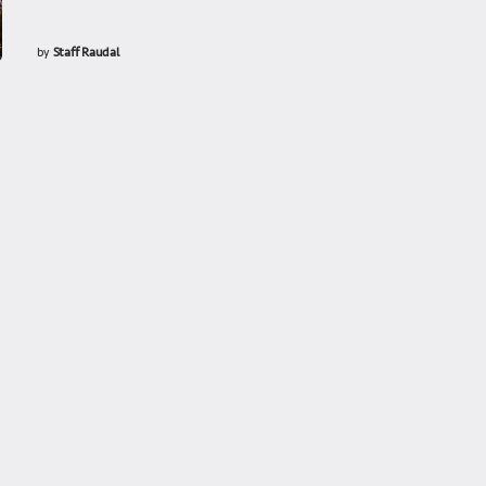
by
Staff Raudal