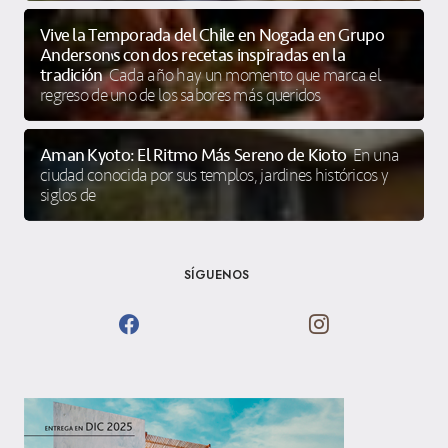
Vive la Temporada del Chile en Nogada en Grupo
Anderson’s con dos recetas inspiradas en la
tradición
Cada año hay un momento que marca el
regreso de uno de los sabores más queridos
Aman Kyoto: El Ritmo Más Sereno de Kioto
En una
ciudad conocida por sus templos, jardines históricos y
siglos de
SÍGUENOS