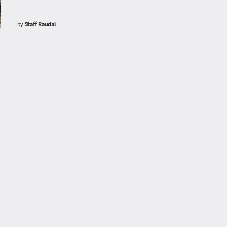
by
Staff Raudal