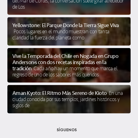
del Mar de Cortés, la conversación suele girar alrededor
de Los
Yellowstone: El Parque Donde la Tierra Sigue Viva
Pocos lugares en el mundo muestran con tanta
claridad la fuerza del planeta como
Vive la Temporada del Chile en Nogada en Grupo
Anderson’s con dos recetas inspiradas en la
tradición
Cada año hay un momento que marca el
regreso de uno de los sabores más queridos
Aman Kyoto: El Ritmo Más Sereno de Kioto
En una
ciudad conocida por sus templos, jardines históricos y
siglos de
SÍGUENOS