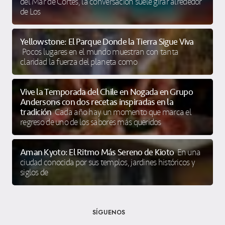
del Mar de Cortés, la conversación suele girar alrededor
de Los
Yellowstone: El Parque Donde la Tierra Sigue Viva
Pocos lugares en el mundo muestran con tanta
claridad la fuerza del planeta como
Vive la Temporada del Chile en Nogada en Grupo
Anderson’s con dos recetas inspiradas en la
tradición
Cada año hay un momento que marca el
regreso de uno de los sabores más queridos
Aman Kyoto: El Ritmo Más Sereno de Kioto
En una
ciudad conocida por sus templos, jardines históricos y
siglos de
SÍGUENOS