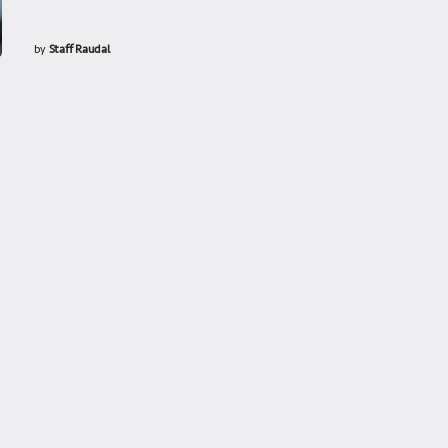
by
Staff Raudal