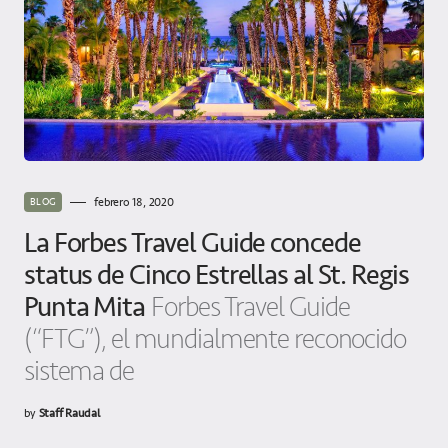
febrero 18, 2020
BLOG
La Forbes Travel Guide concede
status de Cinco Estrellas al St. Regis
Punta Mita
Forbes Travel Guide
(“FTG”), el mundialmente reconocido
sistema de
by
Staff Raudal