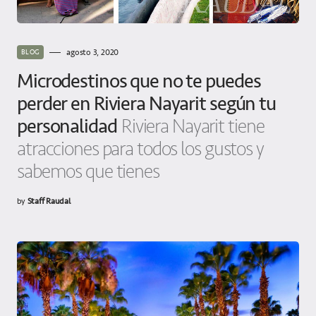
agosto 3, 2020
BLOG
Microdestinos que no te puedes
perder en Riviera Nayarit según tu
personalidad
Riviera Nayarit tiene
atracciones para todos los gustos y
sabemos que tienes
by
Staff Raudal