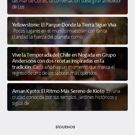
del Mar de Cortés, la conversación suele girar alrededor
de Los
Yellowstone: El Parque Donde la Tierra Sigue Viva
Pocos lugares en el mundo muestran con tanta
claridad la fuerza del planeta como
Vive la Temporada del Chile en Nogada en Grupo
Anderson’s con dos recetas inspiradas en la
tradición
Cada año hay un momento que marca el
regreso de uno de los sabores más queridos
Aman Kyoto: El Ritmo Más Sereno de Kioto
En una
ciudad conocida por sus templos, jardines históricos y
siglos de
SÍGUENOS