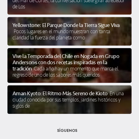
del Mar de Cortés, la conversación suele girar alrededor
de Los
Yellowstone: El Parque Donde la Tierra Sigue Viva
Pocos lugares en el mundo muestran con tanta
claridad la fuerza del planeta como
Vive la Temporada del Chile en Nogada en Grupo
Anderson’s con dos recetas inspiradas en la
tradición
Cada año hay un momento que marca el
regreso de uno de los sabores más queridos
Aman Kyoto: El Ritmo Más Sereno de Kioto
En una
ciudad conocida por sus templos, jardines históricos y
siglos de
SÍGUENOS