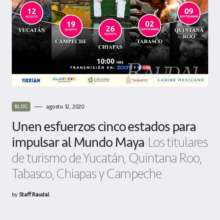
agosto 12, 2020
BLOG
Unen esfuerzos cinco estados para
impulsar al Mundo Maya
Los titulares
de turismo de Yucatán, Quintana Roo,
Tabasco, Chiapas y Campeche
by
Staff Raudal