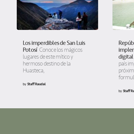
Los imperdibles de San Luis
Repúb
Potosí
imple
Conoce los mágicos
digital
lugares de este mítico y
hermoso destino de la
país im
Huasteca,
próxim
formula
by
Staff Raudal
by
Staff R