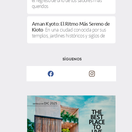
el regreso de uno de los sabores más
queridos
Aman Kyoto: El Ritmo Más Sereno de
Kioto
En una ciudad conocida por sus
templos, jardines históricos y siglos de
SÍGUENOS