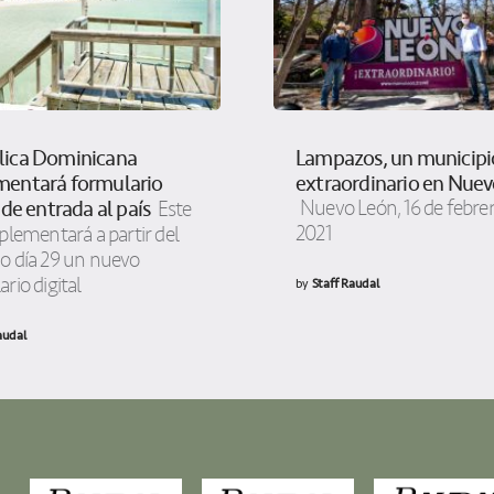
lica Dominicana
Lampazos, un municipi
mentará formulario
extraordinario en Nue
 de entrada al país
Nuevo León, 16 de febre
Este
2021
plementará a partir del
o día 29 un nuevo
rio digital
by
Staff Raudal
audal