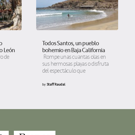
o
Todos Santos, un pueblo
vo León
bohemio en Baja California
ro de
Rompe unas cuantas olas en
sus hermosas playas o disfruta
del espectáculo que
by
Staff Raudal