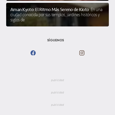
Aman Kyoto: El Ritmo Más Sereno de Kioto
En una
ciudad conocida por sus templos, jardines históricos y
siglos de
SÍGUENOS
publicidad
publicidad
publicidad