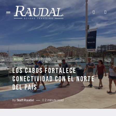
abril 13, 2020
BLOG
LOS CABOS FORTALECE
CONECTIVIDAD CON EL NORTE
DEL PAÍS
by
Staff Raudal
2 minute read