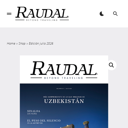
Home
»
Shop
»
Edición julio 2026