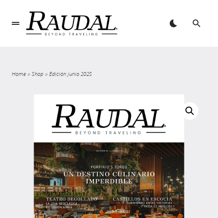
Home
»
Shop
»
Edición junio 2025