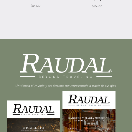
$
85.00
$
85.00
Un vistazo al mundo y sus destinos top representado a través de tus ojos.