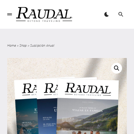
Home
»
Shop
»
Suscipción Anual