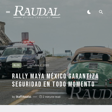
octubre 2, 2020
BLOG
RALLY MAYA MÉXICO GARANTIZA
SEGURIDAD EN TODO MOMENTO
by
Staff Raudal
2 minute read