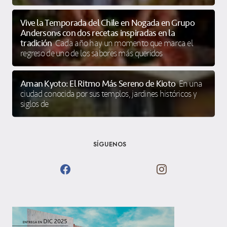
Vive la Temporada del Chile en Nogada en Grupo
Anderson’s con dos recetas inspiradas en la
tradición
Cada año hay un momento que marca el
regreso de uno de los sabores más queridos
Aman Kyoto: El Ritmo Más Sereno de Kioto
En una
ciudad conocida por sus templos, jardines históricos y
siglos de
SÍGUENOS