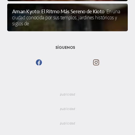
Aman Kyoto: El Ritmo Más Sereno de Kioto
En una
ciudad conocida por sus templos, jardines históricos y
siglos de
SÍGUENOS
publicidad
publicidad
publicidad