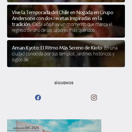
Vive la Temporada del Chile en Nogada en Grupo
Anderson’s con dos recetas inspiradas en la
tradición
Cada año hay un momento que marca el
regreso de uno de los sabores más queridos
Aman Kyoto: El Ritmo Más Sereno de Kioto
En una
ciudad conocida por sus templos, jardines históricos y
siglos de
SÍGUENOS