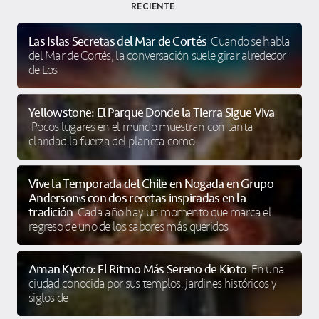
RECIENTE
Las Islas Secretas del Mar de Cortés
Cuando se habla
del Mar de Cortés, la conversación suele girar alrededor
de Los
Yellowstone: El Parque Donde la Tierra Sigue Viva
Pocos lugares en el mundo muestran con tanta
claridad la fuerza del planeta como
Vive la Temporada del Chile en Nogada en Grupo
Anderson’s con dos recetas inspiradas en la
tradición
Cada año hay un momento que marca el
regreso de uno de los sabores más queridos
Aman Kyoto: El Ritmo Más Sereno de Kioto
En una
ciudad conocida por sus templos, jardines históricos y
siglos de