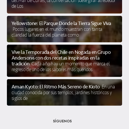
del Mar de Cortés, la conversación suele girar alrededor
de Los
Yellowstone: El Parque Donde la Tierra Sigue Viva
Pocos lugares en el mundo muestran con tanta
claridad la fuerza del planeta como
Vive la Temporada del Chile en Nogada en Grupo
Anderson’s con dos recetas inspiradas en la
tradición
Cada año hay un momento que marca el
regreso de uno de los sabores más queridos
Aman Kyoto: El Ritmo Más Sereno de Kioto
En una
ciudad conocida por sus templos, jardines históricos y
siglos de
SÍGUENOS