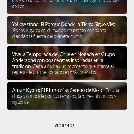
del Mar de Cortés, la conversación suele girar alrededor
de Los
Yellowstone: El Parque Donde la Tierra Sigue Viva
Pocos lugares en el mundo muestran con tanta
claridad la fuerza del planeta como
Vive la Temporada del Chile en Nogada en Grupo
Anderson’s con dos recetas inspiradas en la
tradición
Cada año hay un momento que marca el
regreso de uno de los sabores más queridos
Aman Kyoto: El Ritmo Más Sereno de Kioto
En una
ciudad conocida por sus templos, jardines históricos y
siglos de
SÍGUENOS