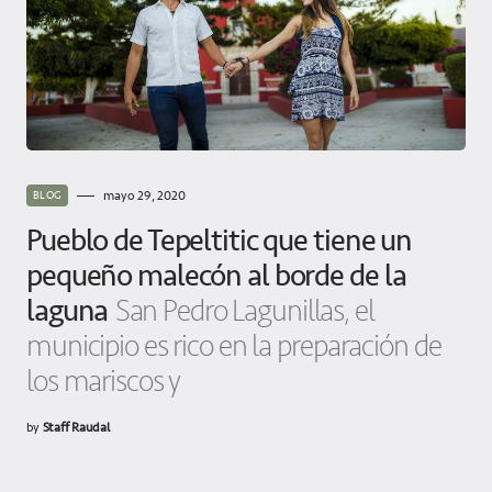
mayo 29, 2020
BLOG
Pueblo de Tepeltitic que tiene un
pequeño malecón al borde de la
laguna
San Pedro Lagunillas, el
municipio es rico en la preparación de
los mariscos y
by
Staff Raudal