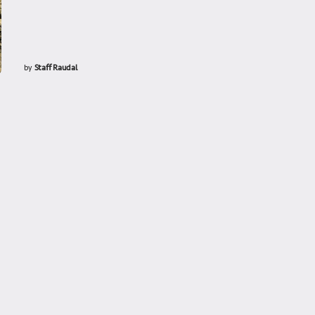
by
Staff Raudal