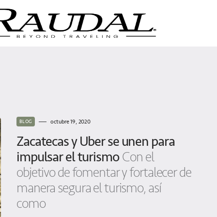
octubre 19, 2020
BLOG
Zacatecas y Uber se unen para
impulsar el turismo
Con el
objetivo de fomentar y fortalecer de
manera segura el turismo, así
como