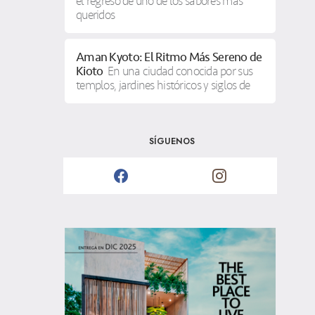
el regreso de uno de los sabores más
queridos
Aman Kyoto: El Ritmo Más Sereno de
Kioto
En una ciudad conocida por sus
templos, jardines históricos y siglos de
SÍGUENOS