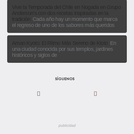
Vive la Temporada del Chile en Nogada en Grupo
Anderson’s con dos recetas inspiradas en la
tradición
Cada año hay un momento que marca
el regreso de uno de los sabores más queridos
Aman Kyoto: El Ritmo Más Sereno de Kioto
En
una ciudad conocida por sus templos, jardines
históricos y siglos de
SÍGUENOS
publicidad