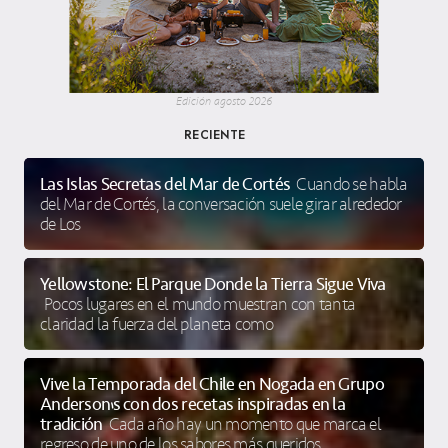
Edición agosto 2026
RECIENTE
Las Islas Secretas del Mar de Cortés
Cuando se habla
del Mar de Cortés, la conversación suele girar alrededor
de Los
Yellowstone: El Parque Donde la Tierra Sigue Viva
Pocos lugares en el mundo muestran con tanta
claridad la fuerza del planeta como
Vive la Temporada del Chile en Nogada en Grupo
Anderson’s con dos recetas inspiradas en la
tradición
Cada año hay un momento que marca el
regreso de uno de los sabores más queridos