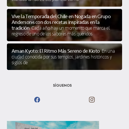
Vive la Temporada del Chile en Nogada en Grupo
Anderson’s con dos recetas inspiradas en la
tradición
Cada año hay un momento que marca el
regreso de uno de los sabores más queridos
Aman Kyoto: El Ritmo Más Sereno de Kioto
En una
ciudad conocida por sus templos, jardines históricos y
siglos de
SÍGUENOS