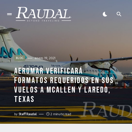
enero 19, 2021
BLOG
AEROMAR VERIFICARÁ
FORMATOS REQUERIDOS EN SUS
VUELOS A MCALLEN Y LAREDO,
TEXAS
by
Staff Raudal
2 minute read