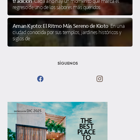
tradición
Cada año hay un momento que marca el
regreso de uno de los sabores más queridos
Aman Kyoto: El Ritmo Más Sereno de Kioto
En una
ciudad conocida por sus templos, jardines históricos y
siglos de
SÍGUENOS