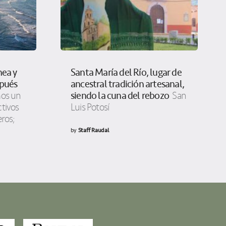
nea y
Santa María del Río, lugar de
spués
ancestral tradición artesanal,
siendo la cuna del rebozo
os un
San
tivos
Luis Potosí
eros;
by
Staff Raudal