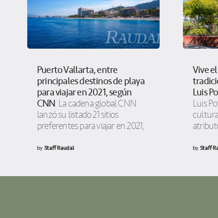
Puerto Vallarta, entre
Vive el
principales destinos de playa
tradici
para viajar en 2021, según
Luis Po
CNN
La cadena global CNN
Luis Po
lanzó su listado 21 sitios
cultura
preferentes para viajar en 2021,
atribu
by
Staff Raudal
by
Staff R