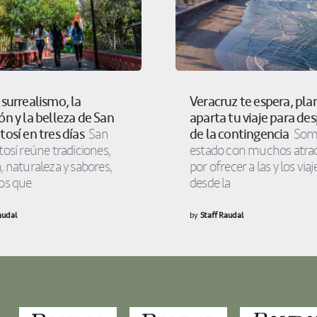
 surrealismo, la
Veracruz te espera, pla
ón y la belleza de San
aparta tu viaje para de
tosí en tres días
de la contingencia
San
Som
tosí reúne tradiciones,
estado con muchos atrac
, naturaleza y sabores,
por ofrecer a las y los viaj
tos que
desde la
audal
by
Staff Raudal