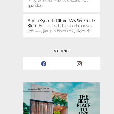
el regreso de uno de los sabores más
queridos
Aman Kyoto: El Ritmo Más Sereno de
Kioto
En una ciudad conocida por sus
templos, jardines históricos y siglos de
SÍGUENOS