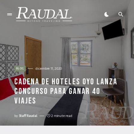
diciembre 11, 2020
BLOG
CADENA DE HOTELES OYO LANZA
CONCURSO PARA GANAR 40
VIAJES
by
Staff Raudal
2 minute read