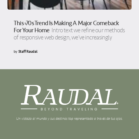
This ’70s Trend Is Making A Major Comeback
For Your Home
Intro text we refine our methods
of responsive web design, we’ve increasingly
by
Staff Raudal
Un vistazo al mundo y sus destinos top representado a través de tus ojos.