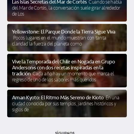
Las Islas Secretas del Mar de Cortés
Cuando se habla
del Mar de Cortés, la conversación suele girar alrededor
de Los
Yellowstone: El Parque Donde la Tierra Sigue Viva
Pocos lugares en el mundo muestran con tanta
claridad la fuerza del planeta como
Vive la Temporada del Chile en Nogada en Grupo
Anderson’s con dos recetas inspiradas en la
tradición
Cada año hay un momento que marca el
regreso de uno de los sabores más queridos
Aman Kyoto: El Ritmo Más Sereno de Kioto
En una
ciudad conocida por sus templos, jardines históricos y
siglos de
SÍGUENOS