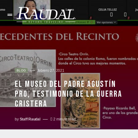
febrero 27, 2021
BLOG
EL MUSEO DEL PADRE AGUSTÍN
PRO, TESTIMONIO DE LA GUERRA
CRISTERA
by
Staff Raudal
2 minute read