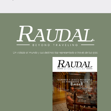
Un vistazo al mundo y sus destinos top representado a través de tus ojos.