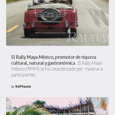
El Rally Maya México, promotor de riqueza
cultural, natural y gastronómica
El Rally Maya
México (RMM) se ha caracterizado por mostrar a
participantes
by
Staff Raudal