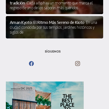
tradición
Cada año hay un momento que marca el
regreso de uno de los sabores más queridos
Aman Kyoto: El Ritmo Más Sereno de Kioto
En una
ciudad conocida por sus templos, jardines históricos y
siglos de
SÍGUENOS