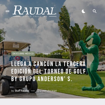
febrero 2, 2024
DESCUBRE MÉXICO
LLEGA A CANCÚN LA TERCERA
EDICIÓN DEL TORNEO DE GOLF
BY GRUPO ANDERSON’ S.
by
Staff Raudal
2 minute read