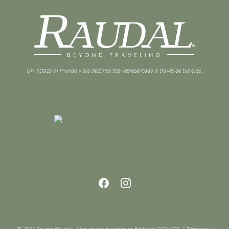
Un vistazo al mundo y sus destinos top representado a través de tus ojos.