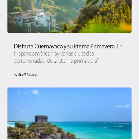
Disfruta Cuernavaca y su Eterna Primavera
En
Hispanoamérica hay varias ciudades
denominadas “de la eterna primavera”,
by
Staff Raudal