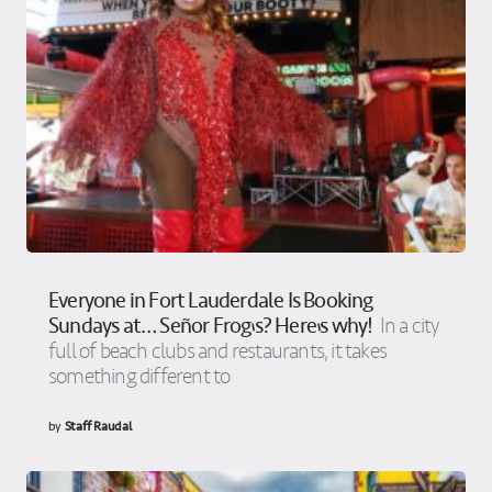
Everyone in Fort Lauderdale Is Booking
Sundays at… Señor Frog’s? Here’s why!
In a city
full of beach clubs and restaurants, it takes
something different to
by
Staff Raudal