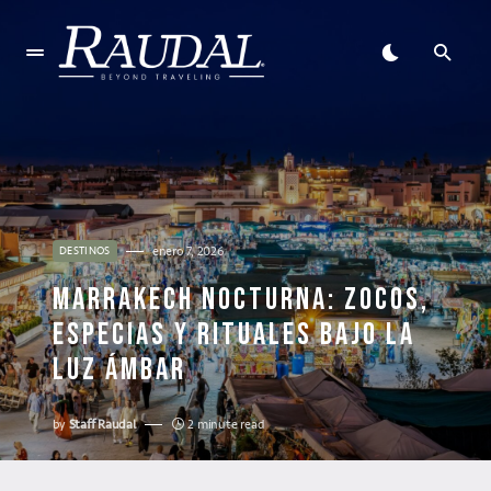
enero 7, 2026
DESTINOS
MARRAKECH NOCTURNA: ZOCOS,
ESPECIAS Y RITUALES BAJO LA
LUZ ÁMBAR
by
Staff Raudal
2 minute read