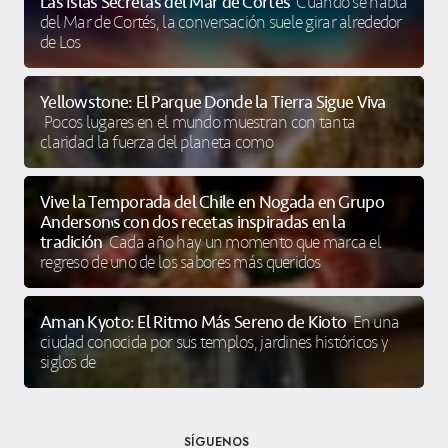
Las Islas Secretas del Mar de Cortés
Cuando se habla
del Mar de Cortés, la conversación suele girar alrededor
de Los
Yellowstone: El Parque Donde la Tierra Sigue Viva
Pocos lugares en el mundo muestran con tanta
claridad la fuerza del planeta como
Vive la Temporada del Chile en Nogada en Grupo
Anderson’s con dos recetas inspiradas en la
tradición
Cada año hay un momento que marca el
regreso de uno de los sabores más queridos
Aman Kyoto: El Ritmo Más Sereno de Kioto
En una
ciudad conocida por sus templos, jardines históricos y
siglos de
SÍGUENOS