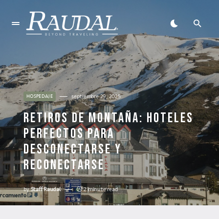
septiembre 29, 2025
HOSPEDAJE
RETIROS DE MONTAÑA: HOTELES
PERFECTOS PARA
DESCONECTARSE Y
RECONECTARSE
by
Staff Raudal
2 minute read