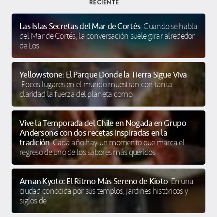
RECIENTE
Las Islas Secretas del Mar de Cortés
Cuando se habla
del Mar de Cortés, la conversación suele girar alrededor
de Los
Yellowstone: El Parque Donde la Tierra Sigue Viva
Pocos lugares en el mundo muestran con tanta
claridad la fuerza del planeta como
Vive la Temporada del Chile en Nogada en Grupo
Anderson’s con dos recetas inspiradas en la
tradición
Cada año hay un momento que marca el
regreso de uno de los sabores más queridos
Aman Kyoto: El Ritmo Más Sereno de Kioto
En una
ciudad conocida por sus templos, jardines históricos y
siglos de