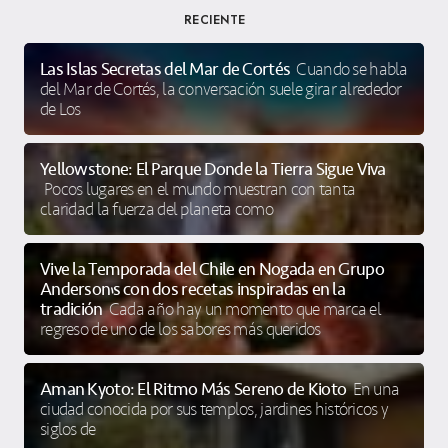
RECIENTE
Las Islas Secretas del Mar de Cortés
Cuando se habla
del Mar de Cortés, la conversación suele girar alrededor
de Los
Yellowstone: El Parque Donde la Tierra Sigue Viva
Pocos lugares en el mundo muestran con tanta
claridad la fuerza del planeta como
Vive la Temporada del Chile en Nogada en Grupo
Anderson’s con dos recetas inspiradas en la
tradición
Cada año hay un momento que marca el
regreso de uno de los sabores más queridos
Aman Kyoto: El Ritmo Más Sereno de Kioto
En una
ciudad conocida por sus templos, jardines históricos y
siglos de