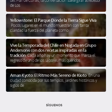
del Mar de Cortés, la conversación suele girar alrededor
de Los
Yellowstone: El Parque Donde la Tierra Sigue Viva
Pocos lugares en el mundo muestran con tanta
claridad la fuerza del planeta como
Vive la Temporada del Chile en Nogada en Grupo
Anderson’s con dos recetas inspiradas en la
tradición
Cada año hay un momento que marca el
regreso de uno de los sabores más queridos
Aman Kyoto: El Ritmo Más Sereno de Kioto
En una
ciudad conocida por sus templos, jardines históricos y
siglos de
SÍGUENOS