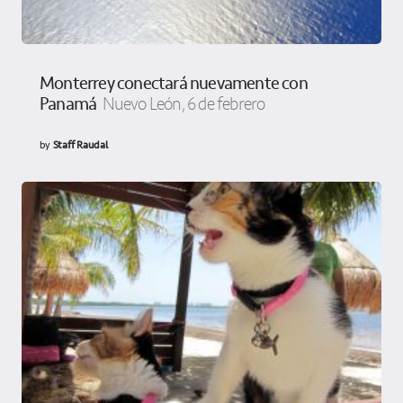
Monterrey conectará nuevamente con
Panamá
Nuevo León, 6 de febrero
by
Staff Raudal