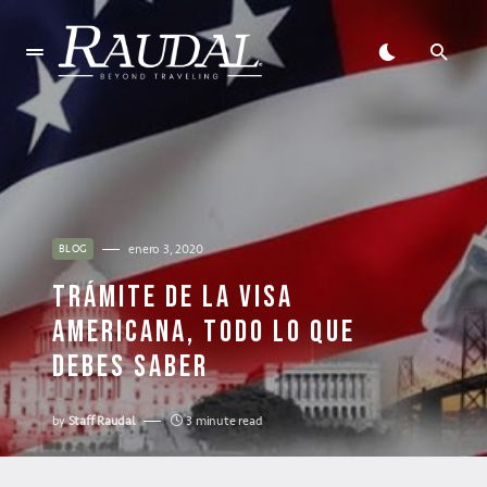
enero 3, 2020
BLOG
TRÁMITE DE LA VISA
AMERICANA, TODO LO QUE
DEBES SABER
by
Staff Raudal
3 minute read